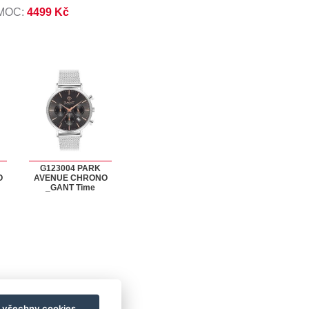
 MOC:
4499 Kč
G123004 PARK
O
AVENUE CHRONO
_GANT Time
t všechny cookies