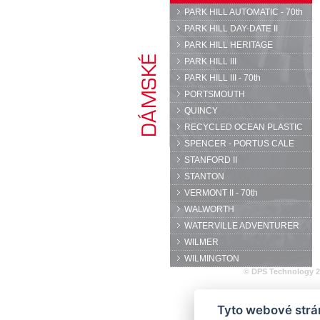
PARK HILL AUTOMATIC - 70th
PARK HILL DAY-DATE II
PARK HILL HERITAGE
PARK HILL III
PARK HILL III - 70th
PORTSMOUTH
QUINCY
RECYCLED OCEAN PLASTIC
SPENCER - PORTUS CALE
STANFORD II
STANTON
VERMONT II - 70th
WALWORTH
WATERVILLE ADVENTURER
WILMER
WILMINGTON
© DPS Technology 
Tyto webové strán