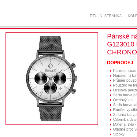
TITULNÍ STRÁNKA
KOL
Pánské n
G123010
CHRONO 
DOPRODEJ
Pánské náram
Napájení z bat
Průměr pouzd
Pouzdro ve tv
Ocelové pouz
Šedá barva p
Ocelový tah
Šedá barva ta
Ručičkový cife
Stříbrná barva
Ciferník s dva
Materiál skla -
Odolné proti 
Stopky