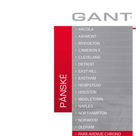
GANT
ARCOLA
ASHMONT
BRIDGETON
CAMERON II
CLEVELAND
DETROIT
EAST HILL
EASTHAM
HEMPSTEAD
HOUSTON
MIDDLETOWN
NAPLES
NORTHAMPTON
NORWOOD
OLDHAM
PARK AVENUE CHRONO