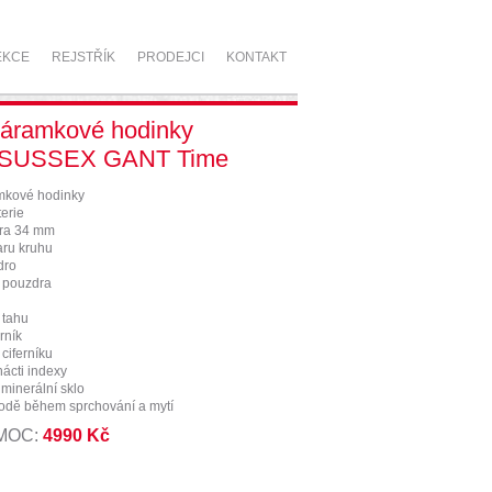
EKCE
REJSTŘÍK
PRODEJCI
KONTAKT
áramkové hodinky
 SUSSEX GANT Time
kové hodinky
erie
ra 34 mm
aru kruhu
dro
a pouzdra
 tahu
rník
 ciferníku
nácti indexy
 minerální sklo
vodě během sprchování a mytí
 MOC:
4990 Kč