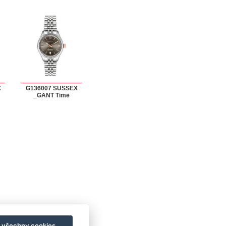
X
G136007 SUSSEX
_GANT Time
t všechny cookies