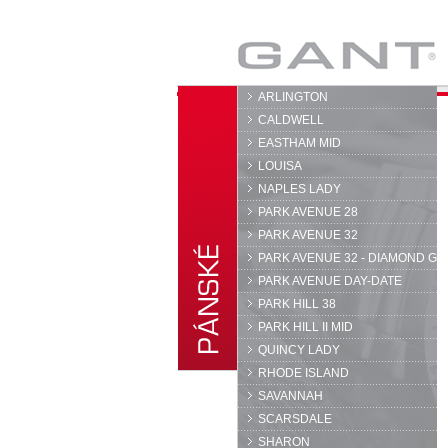
GANT
ARLINGTON
CALDWELL
EASTHAM MID
LOUISA
NAPLES LADY
PARK AVENUE 28
PARK AVENUE 32
PARK AVENUE 32 - DIAMOND G
PARK AVENUE DAY-DATE
PARK HILL 38
PARK HILL II MID
QUINCY LADY
RHODE ISLAND
SAVANNAH
SCARSDALE
SHARON