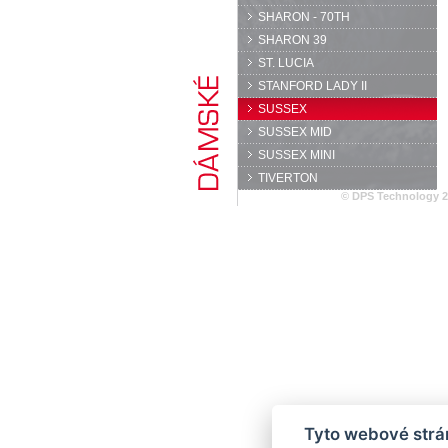
SHARON - 70TH
SHARON 39
ST. LUCIA
STANFORD LADY II
SUSSEX
SUSSEX MID
SUSSEX MINI
TIVERTON
© DPS Technology 
Tyto webové strán