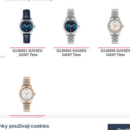
G136001 SUSSEX
G136004 SUSSEX
G136006 SUSSE
_GANT Time
GANT Time
GANT Time
2015
G136008 SUSSEX
GANT Time
ky používají cookies
Povoli