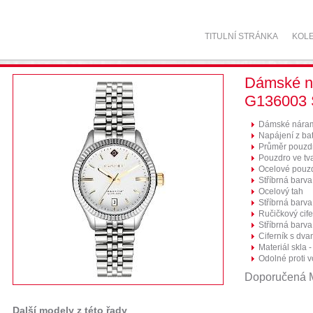
TITULNÍ STRÁNKA
KOL
Dámské n
G136003
Dámské náram
Napájení z bat
Průměr pouzd
Pouzdro ve tv
Ocelové pouz
Stříbrná barv
Ocelový tah
Stříbrná barva
Ručičkový cife
Stříbrná barva
Ciferník s dva
Materiál skla -
Odolné proti 
Doporučená
Další modely z této řady