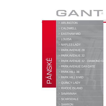
GANT
ARLINGTON
CALDWELL
EASTHAM MID
LOUISA
NAPLES LADY
PARK AVENUE 28
PARK AVENUE 32
PARK AVENUE 32 - DIAMOND G
PARK AVENUE DAY-DATE
PARK HILL 38
PARK HILL II MID
QUINCY LADY
RHODE ISLAND
SAVANNAH
SCARSDALE
SHARON