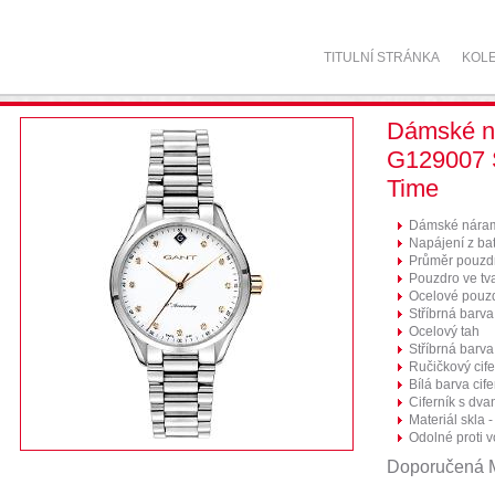
TITULNÍ STRÁNKA
KOL
Dámské n
G129007
Time
Dámské náram
Napájení z bat
Průměr pouzd
Pouzdro ve tv
Ocelové pouz
Stříbrná barv
Ocelový tah
Stříbrná barva
Ručičkový cife
Bílá barva cife
Ciferník s dva
Materiál skla -
Odolné proti 
Doporučená