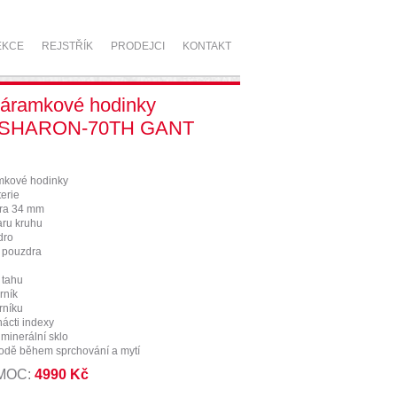
EKCE
REJSTŘÍK
PRODEJCI
KONTAKT
áramkové hodinky
 SHARON-70TH GANT
kové hodinky
erie
ra 34 mm
aru kruhu
dro
a pouzdra
 tahu
rník
rníku
nácti indexy
 minerální sklo
vodě během sprchování a mytí
 MOC:
4990 Kč