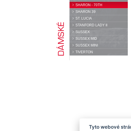
SHARON - 70TH
SHARON 39
ST. LUCIA
STANFORD LADY II
SUSSEX
SUSSEX MID
SUSSEX MINI
TIVERTON
Tyto webové strán