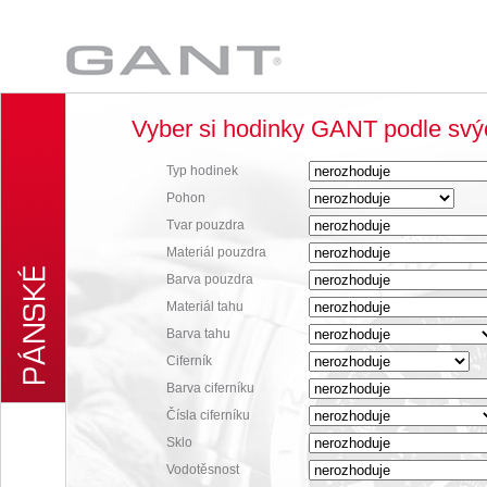
GANT
Vyber si hodinky GANT podle svýc
Typ hodinek
Pohon
Tvar pouzdra
Materiál pouzdra
Barva pouzdra
Materiál tahu
Barva tahu
Ciferník
Barva ciferníku
Čísla ciferníku
Sklo
Vodotěsnost